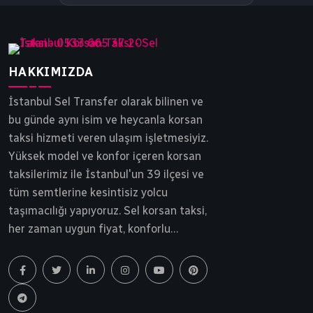
HAKKIMIZDA
İstanbul Sel Transfer olarak bilinen ve
bu günde aynı isim ve heycanla korsan
taksi hizmeti veren ulaşım işletmesiyiz.
Yüksek model ve konfor içeren korsan
taksilerimiz ile İstanbul'un 39 ilçesi ve
tüm semtlerine kesintisiz yolcu
taşımacılığı yapıyoruz. Sel korsan taksi,
her zaman uygun fiyat, konforlu
yolculuk ve tam güvenlik ilkesinden
ödün vermeden yollarda ilerlemektedir.
İstanbul korsan taksi, Sel Transfer 30
yılı aşkın bir süredir siz ve sevdiklerinizi