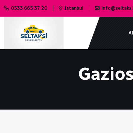
0533 665 37 20
İstanbul
info@seltaksi
A
Gazio