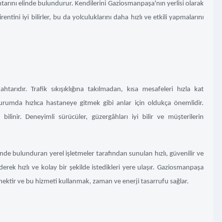
htarını elinde bulundurur. Kendilerini Gaziosmanpaşa'nın yerlisi olarak
ntini iyi bilirler, bu da yolculuklarını daha hızlı ve etkili yapmalarını
tarıdır. Trafik sıkışıklığına takılmadan, kısa mesafeleri hızla kat
 durumda hızlıca hastaneye gitmek gibi anlar için oldukça önemlidir.
bilinir. Deneyimli sürücüler, güzergâhları iyi bilir ve müşterilerin
elinde bulunduran yerel işletmeler tarafından sunulan hızlı, güvenilir ve
ederek hızlı ve kolay bir şekilde istedikleri yere ulaşır. Gaziosmanpaşa
nektir ve bu hizmeti kullanmak, zaman ve enerji tasarrufu sağlar.