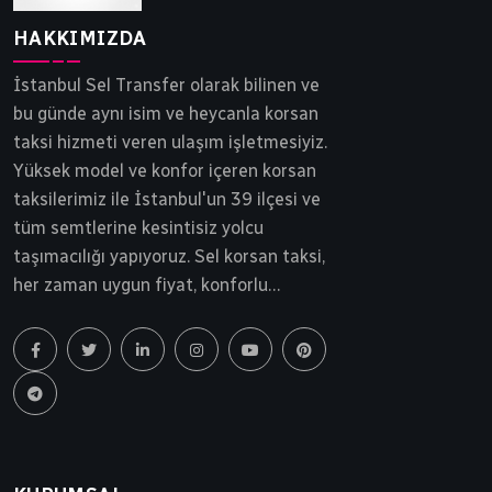
HAKKIMIZDA
İstanbul Sel Transfer olarak bilinen ve
bu günde aynı isim ve heycanla korsan
taksi hizmeti veren ulaşım işletmesiyiz.
Yüksek model ve konfor içeren korsan
taksilerimiz ile İstanbul'un 39 ilçesi ve
tüm semtlerine kesintisiz yolcu
taşımacılığı yapıyoruz. Sel korsan taksi,
her zaman uygun fiyat, konforlu
yolculuk ve tam güvenlik ilkesinden
ödün vermeden yollarda ilerlemektedir.
İstanbul korsan taksi, Sel Transfer 30
yılı aşkın bir süredir siz ve sevdiklerinizi
gideceği noktaya güvenle ulaştırır.