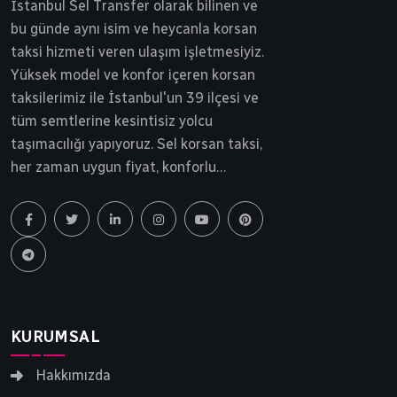
İstanbul Sel Transfer olarak bilinen ve
bu günde aynı isim ve heycanla korsan
taksi hizmeti veren ulaşım işletmesiyiz.
Yüksek model ve konfor içeren korsan
taksilerimiz ile İstanbul'un 39 ilçesi ve
tüm semtlerine kesintisiz yolcu
taşımacılığı yapıyoruz. Sel korsan taksi,
her zaman uygun fiyat, konforlu
yolculuk ve tam güvenlik ilkesinden
ödün vermeden yollarda ilerlemektedir.
İstanbul korsan taksi, Sel Transfer 30
yılı aşkın bir süredir siz ve sevdiklerinizi
gideceği noktaya güvenle ulaştırır.
KURUMSAL
Hakkımızda