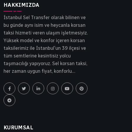
HAKKIMIZDA
İstanbul Sel Transfer olarak bilinen ve
bu günde aynı isim ve heycanla korsan
taksi hizmeti veren ulaşım işletmesiyiz.
Yüksek model ve konfor içeren korsan
taksilerimiz ile İstanbul'un 39 ilçesi ve
tüm semtlerine kesintisiz yolcu
taşımacılığı yapıyoruz. Sel korsan taksi,
her zaman uygun fiyat, konforlu
yolculuk ve tam güvenlik ilkesinden
ödün vermeden yollarda ilerlemektedir.
İstanbul korsan taksi, Sel Transfer 30
yılı aşkın bir süredir siz ve sevdiklerinizi
gideceği noktaya güvenle ulaştırır.
KURUMSAL