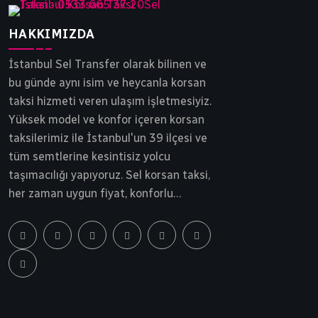
HAKKIMIZDA
İstanbul Sel Transfer olarak bilinen ve
bu günde aynı isim ve heycanla korsan
taksi hizmeti veren ulaşım işletmesiyiz.
Yüksek model ve konfor içeren korsan
taksilerimiz ile İstanbul'un 39 ilçesi ve
tüm semtlerine kesintisiz yolcu
taşımacılığı yapıyoruz. Sel korsan taksi,
her zaman uygun fiyat, konforlu
yolculuk ve tam güvenlik ilkesinden
ödün vermeden yollarda ilerlemektedir.
İstanbul korsan taksi, Sel Transfer 30
yılı aşkın bir süredir siz ve sevdiklerinizi
gideceği noktaya güvenle ulaştırır.