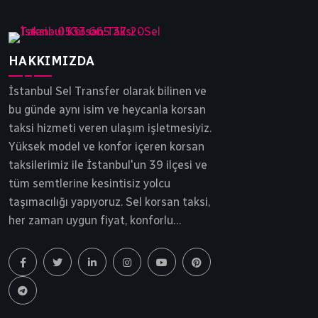
HAKKIMIZDA
İstanbul Sel Transfer olarak bilinen ve
bu günde aynı isim ve heycanla korsan
taksi hizmeti veren ulaşım işletmesiyiz.
Yüksek model ve konfor içeren korsan
taksilerimiz ile İstanbul'un 39 ilçesi ve
tüm semtlerine kesintisiz yolcu
taşımacılığı yapıyoruz. Sel korsan taksi,
her zaman uygun fiyat, konforlu
yolculuk ve tam güvenlik ilkesinden
ödün vermeden yollarda ilerlemektedir.
İstanbul korsan taksi, Sel Transfer 30
yılı aşkın bir süredir siz ve sevdiklerinizi
gideceği noktaya güvenle ulaştırır.